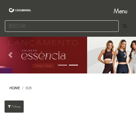
Menu
Previous
Next
HOME
B2B
Filtros